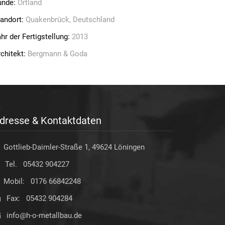
unde:
Ortland
tandort:
Quakenbrück, Deutschland
hr der Fertigstellung:
2013
chitekt:
Bergmann & Goda
dresse & Kontaktdaten
Gottlieb-Daimler-Straße 1, 49624 Löningen
Tel. 05432 904227
Mobil: 0176 66842248
Fax: 05432 904284
info@h-o-metallbau.de