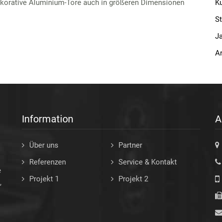
dekorative Aluminium-Tore auch in größeren Dimensionen
K
S
Ja
Ar
Information
A
Über uns
Partner
Referenzen
Service & Kontakt
e
Projekt 1
Projekt 2
,